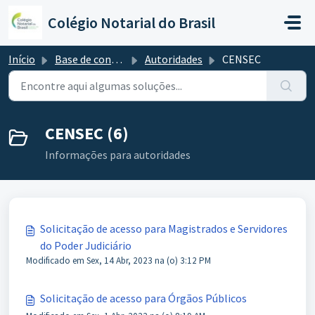
Ir para o conteúdo principal
Colégio Notarial do Brasil
Início
Base de conhecimento
Autoridades
CENSEC
CENSEC (6)
Informações para autoridades
Solicitação de acesso para Magistrados e Servidores
do Poder Judiciário
Modificado em Sex, 14 Abr, 2023 na (o) 3:12 PM
Solicitação de acesso para Órgãos Públicos