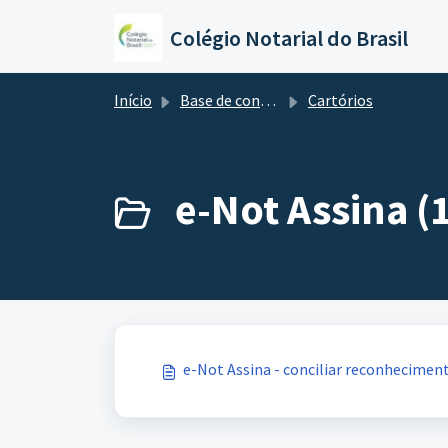
Ir para o conteúdo principal
Colégio Notarial do Brasil
Início
Base de conhecimento
Cartórios
e-Not Assina (
e-Not Assina - conciliar reconheciment