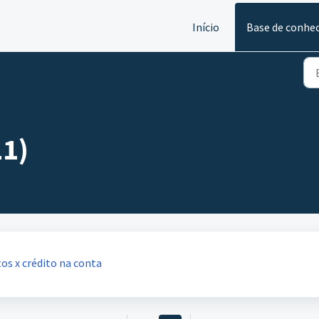
Início
Base de conhe
11)
os x crédito na conta