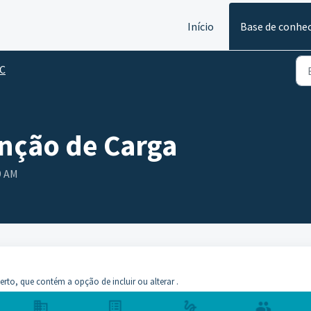
Início
Base de conhe
C
nção de Carga
9 AM
to, que contém a opção de incluir ou alterar .