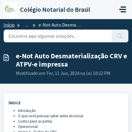
Ir para o conteúdo principal
Colégio Notarial do Brasil
Início
...
e-Not Auto Desmaterialização CRV e ATPV-e impressa
e-Not Auto Desmaterialização CRV e
ATPV-e impressa
Modificado em Ter, 11 Jun, 2024 na (o) 10:22 PM
ÍNDICE
Introdução
O que você precisar saber antes de iniciar
Custos para as partes
Operacional
Anexo 1 - Dados da CRV