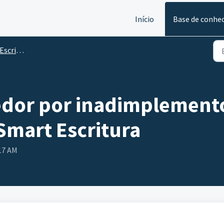
Início
Base de conhe
critura
dor por inadimplemento
mart Escritura
:17 AM