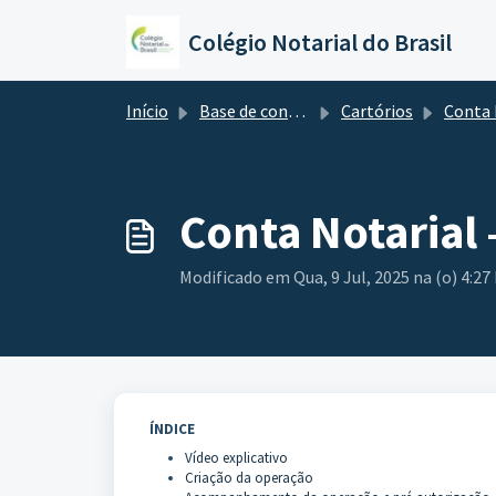
Ir para o conteúdo principal
Colégio Notarial do Brasil
Início
Base de conhecimento
Cartórios
Conta Notarial (Es
Conta Notarial 
Modificado em Qua, 9 Jul, 2025 na (o) 4:27
ÍNDICE
Vídeo explicativo
Criação da operação