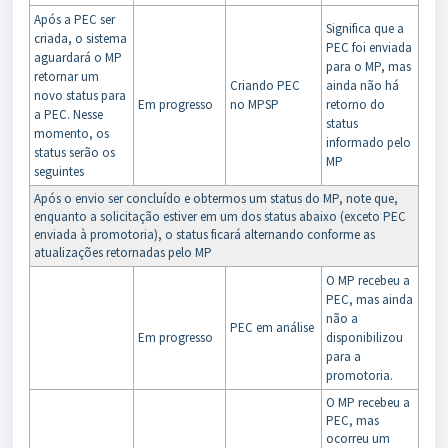
Após a PEC ser
Significa que a
criada, o sistema
PEC foi enviada
aguardará o MP
para o MP, mas
retornar um
Criando PEC
ainda não há
novo status para
Em progresso
no MPSP
retorno do
a PEC. Nesse
status
momento, os
informado pelo
status serão os
MP
seguintes
Após o envio ser concluído e obtermos um status do MP, note que,
enquanto a solicitação estiver em um dos status abaixo (exceto PEC
enviada à promotoria), o status ficará alternando conforme as
atualizações retornadas pelo MP
O MP recebeu a
PEC, mas ainda
não a
PEC em análise
Em progresso
disponibilizou
para a
promotoria.
O MP recebeu a
PEC, mas
ocorreu um