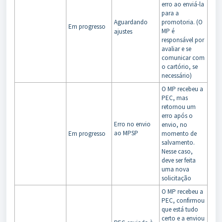
erro ao enviá-la
para a
Aguardando
promotoria. (O
Em progresso
MP é
ajustes
responsável por
avaliar e se
comunicar com
o cartório, se
necessário)
O MP recebeu a
PEC, mas
retornou um
erro após o
Erro no envio
envio, no
ao MPSP
Em progresso
momento de
salvamento.
Nesse caso,
deve ser feita
uma nova
solicitação
O MP recebeu a
PEC, confirmou
que está tudo
certo e a enviou