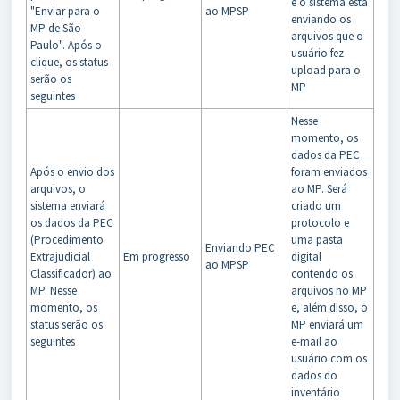
e o sistema está
"Enviar para o
ao MPSP
enviando os
MP de São
arquivos que o
Paulo". Após o
usuário fez
clique, os status
upload para o
serão os
MP
seguintes
Nesse
momento, os
dados da PEC
Após o envio dos
foram enviados
arquivos, o
ao MP. Será
sistema enviará
criado um
os dados da PEC
protocolo e
(Procedimento
uma pasta
Enviando PEC
Extrajudicial
Em progresso
digital
ao MPSP
Classificador) ao
contendo os
MP. Nesse
arquivos no MP
momento, os
e, além disso, o
status serão os
MP enviará um
seguintes
e-mail ao
usuário com os
dados do
inventário