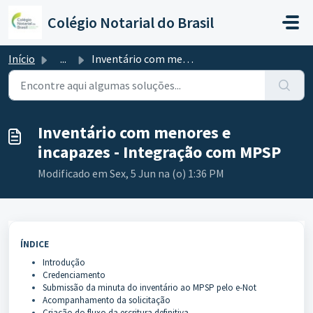
Ir para o conteúdo principal
Colégio Notarial do Brasil
Início
...
Inventário com menores e incapazes - Integração com MPSP
Inventário com menores e
incapazes - Integração com MPSP
Modificado em Sex, 5 Jun na (o) 1:36 PM
ÍNDICE
Introdução
Credenciamento
Submissão da minuta do inventário ao MPSP pelo e-Not
Acompanhamento da solicitação
Criação do fluxo da escritura definitiva