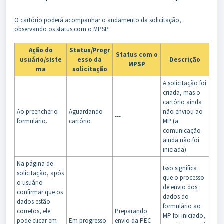
O cartório poderá acompanhar o andamento da solicitação,
observando os status com o MPSP.
Ação do
Status/Progr
Status com o
usuário/siste
esso da
Descrição
MPSP
ma
solicitação
A solicitação foi
criada, mas o
cartório ainda
Ao preencher o
Aguardando
não enviou ao
---
formulário.
cartório
MP (a
comunicação
ainda não foi
iniciada)
Na página de
Isso significa
solicitação, após
que o processo
o usuário
de envio dos
confirmar que os
dados do
dados estão
formulário ao
corretos, ele
Preparando
MP foi iniciado,
pode clicar em
Em progresso
envio da PEC