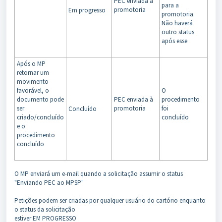
PEC enviada à
para a
promotoria
Em progresso
promotoria.
Não haverá
outro status
após esse
Após o MP
retornar um
movimento
favorável, o
O
documento pode
PEC enviada à
procedimento
ser
promotoria
foi
Concluído
criado/concluído
concluído
e o
procedimento
concluído
O MP enviará um e-mail quando a solicitação assumir o status
"Enviando PEC ao MPSP"
Petições podem ser criadas por qualquer usuário do cartório enquanto
o status da solicitação
estiver EM PROGRESSO