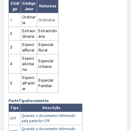
Códi
Código
Natureza
go
Json
Ordinar
1
Ordinária
ia
Extraor
Extraordin
2
dinaria
ária
Especi
Especial
3
alRural
Rural
Especi
Especial
4
alUrba
Urbana
na
Especi
Especial
5
alFamil
Familiar
ar
ParteTipoDocumento
Tipo
Descrição
Quando o documento informado
CPF
pela parte for CPF
Quando o documento informado