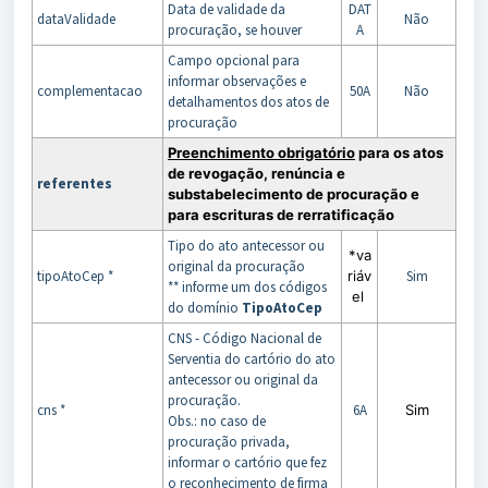
Data de validade da
DAT
dataValidade
Não
procuração, se houver
A
Campo opcional para
informar observações e
complementacao
50A
Não
detalhamentos dos atos de
procuração
Preenchimento obrigatório
para os atos
de revogação, renúncia e
referentes
substabelecimento de procuraçã
o
e
para escrituras de rerratificação
Tipo do ato antecessor ou
*va
original da procuração
tipoAtoCep *
riáv
Sim
** informe um dos códigos
el
do domínio
TipoAtoCep
CNS - Código Nacional de
Serventia do cartório do ato
antecessor ou original da
procuração.
cns *
6A
Sim
Obs.: no caso de
procuração privada,
informar o cartório que fez
o reconhecimento de firma