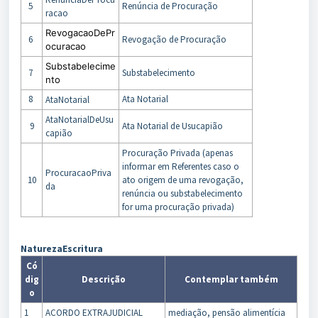
5
Renúncia de Procuração
racao
RevogacaoDePr
6
Revogação de Procuração
ocuracao
Substabelecime
7
Substabelecimento
nto
8
Ata Notarial
AtaNotarial
AtaNotarialDeUsu
9
Ata Notarial de Usucapião
capião
Procuração Privada (apenas
informar em Referentes caso o
ProcuracaoPriva
10
ato origem de uma revogação,
da
renúncia ou substabelecimento
for uma procuração privada)
NaturezaEscritura
Có
dig
Descrição
Contemplar também
o
1
ACORDO EXTRAJUDICIAL
mediação, pensão alimentícia