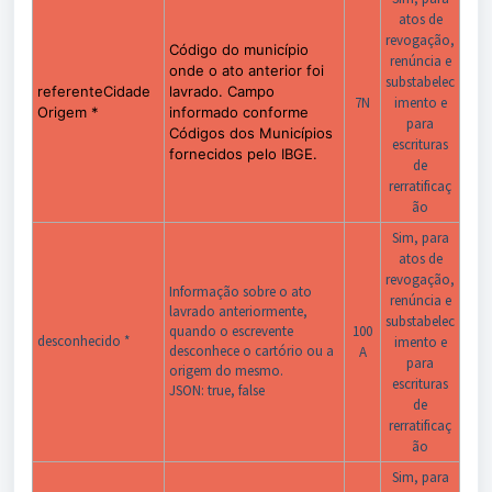
atos de
revogação,
Código do município
renúncia e
onde o ato anterior foi
substabelec
referenteCidade
lavrado. Campo
7N
imento e
Origem *
informado conforme
para
Códigos dos Municípios
escrituras
fornecidos pelo IBGE.
de
rerratificaç
ão
Sim, para
atos de
revogação,
Informação sobre o ato
renúncia e
lavrado anteriormente,
substabelec
quando o escrevente
100
desconhecido *
imento e
desconhece o cartório ou a
A
para
origem do mesmo.
escrituras
JSON: true, false
de
rerratificaç
ão
Sim, para