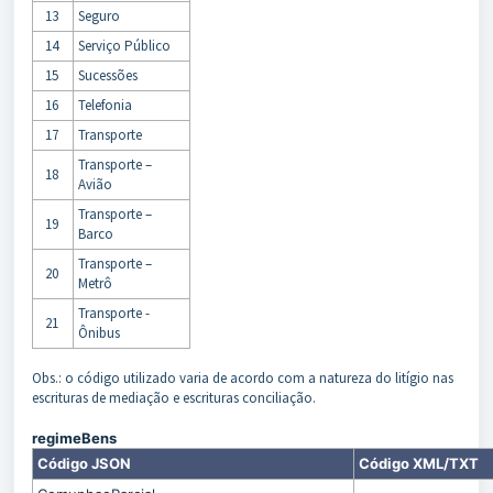
13
Seguro
14
Serviço Público
15
Sucessões
16
Telefonia
17
Transporte
Transporte –
18
Avião
Transporte –
19
Barco
Transporte –
20
Metrô
Transporte -
21
Ônibus
Obs.: o código utilizado varia de acordo com a natureza do litígio nas
escrituras de mediação e escrituras conciliação.
regimeBens
Código JSON
Código XML/TXT