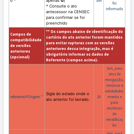
o *
apenas
G
)
50A
foi
* Consulte o ato
informado
antecessor na CENSEC
para confirmar se foi
preenchido
** Os campos abaixo de identificação do
Campos de
cartório do ato anterior foram mantidos
compatibilidade
para evitar rupturas com as versões
de versões
anteriores dessa integração, mas é
anteriores
obrigatório informar os dados de
(opcional)
Referente (campos acima).
Sim, para
atos de
revogação,
renúncia e
substabelec
Sigla do estado onde o
referenteUFOrigem *
2A
imento e
ato anterior foi lavrado.
para
escrituras
de
rerratificaç
ão
Sim, para