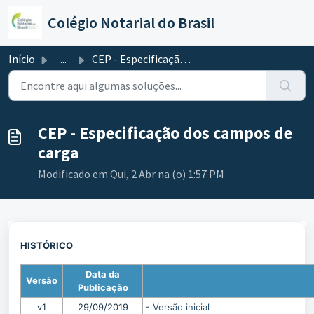
Ir para o conteúdo principal
Colégio Notarial do Brasil
Início
...
CEP - Especificação dos campos de carga
CEP - Especificação dos campos de
carga
Modificado em Qui, 2 Abr na (o) 1:57 PM
HISTÓRICO
Data da
Versão
Publicação
v1
29/09/2019
- Versão inicial