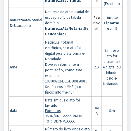
NaturezaEscritura
).
el
(Escritura)
Natureza da ata notarial de
usucapião (vide tabela
*va
Sim, se
naturezaAtaNotarial
domínio
riáv
TipoAtoC
DeUsucapiao
NaturezaAtaNotarialDe
el
ep
= 9
Usucapiao
)
Matrícula notarial
eletrônica, se o ato foi
Sim, se o
digital pela plataforma e-
ato for
Notariado
plenament
Deve-se informar sem
mne
29A
e digital ou
pontuação, como esse
híbrido
exemplo:
pelo e-
100000202406140000120019
Notariado.
Se não existir MNE (ato
físico) informe null
Data em que o ato foi
lavrado.
DAT
data
Formatos
:
Sim
A
JSON/XML: AAAA-MM-DD
TXT: DD/MM/AAAA
Número do livro onde o ato