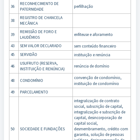
RECONHECIMENTO DE
36
perfilhação
PATERNIDADE
REGISTRO DE CHANCELA
38
MECÂNICA
REMISSÃO DE FORO E
39
enfiteuse e aforamento
LAUDÊMIOS
43
SEM VALOR DECLARADO
sem conteúdo financeiro
45
SERVIDÃO
instituição e renúncia
USUFRUTO (RESERVA,
46
renúncia de domínio
INSTITUIÇÃO E RENÚNCIA)
convenção de condomínio,
48
CONDOMÍNIO
instituição de condomínio
49
PARCELAMENTO
integralização de contrato
social, subscrição de capital,
integralização e subscrição de
capital, desincorporação de
capital social,
50
SOCIEDADE E FUNDAÇÕES
desmembramento, crédito com
garantia, solução de pessoas