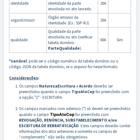
identidade
identidade da parte
20A
envolvida no ato lavrado.
Órgão emissor da
orgaoEmissor
20A
identidade. (Ex.: SSP-RJ)
Qualidade da parte
envolvida no ato (verificar
qualidade
60A
Sim
tabela domínio
ParteQualidade
).
*variável
: pode ser o código numérico da tabela domínio ou o
código JSON da tabela domínio, se o arquivo for nesse formato.
Considerações
:
Os campos
NaturezaEscritura
e
Acordo
deverão ser
preenchidos quando o campo
TipoAtoCep
for preenchido com
a opção "1" - ESCRITURA.
Os campos marcados com asterisco (*) só devem ser preenchidos
quando o campo
TipoAtoCep
for preenchido com
REVOGAÇÃO, RENÚNCIA, SUBSTABELECIMENTO e/ou
ESCRITURA DE RERRATIFICAÇÃO
. Estes campos deverão conter
informações dos atos anteriores e somente os campos de
“complemento” não serão obrigatórios.