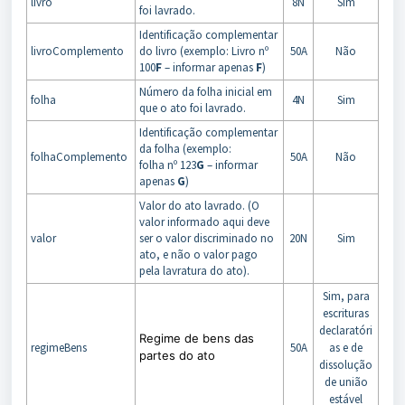
livro
8N
Sim
foi lavrado.
Identificação complementar
livroComplemento
do livro (exemplo: Livro nº
50A
Não
100
F
– informar apenas
F
)
Número da folha inicial em
folha
4N
Sim
que o ato foi lavrado.
Identificação complementar
da folha (exemplo:
folhaComplemento
50A
Não
folha nº 123
G
– informar
apenas
G
)
Valor do ato lavrado. (O
valor informado aqui deve
valor
ser o valor discriminado no
20N
Sim
ato, e não o valor pago
pela lavratura do ato).
Sim, para
escrituras
declaratóri
Regime de bens
das
regimeBens
50A
as e de
partes do ato
dissolução
de união
estável