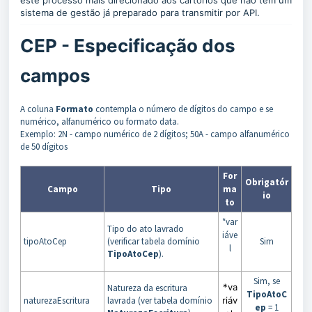
este processo mais direcionado aos cartórios que não tem um
sistema de gestão já preparado para transmitir por API.
CEP - Especificação dos
campos
A coluna
Formato
contempla o número de dígitos do campo e se
numérico, alfanumérico ou formato data.
Exemplo: 2N - campo numérico de 2 dígitos; 50A - campo alfanumérico
de 50 dígitos
For
Obrigatór
Campo
Tipo
ma
io
to
*var
Tipo do ato lavrado
iáve
tipoAtoCep
(verificar tabela domínio
Sim
l
TipoAtoCep
).
Sim, se
*va
Natureza da escritura
TipoAtoC
naturezaEscritura
lavrada (ver tabela domínio
riáv
ep
= 1