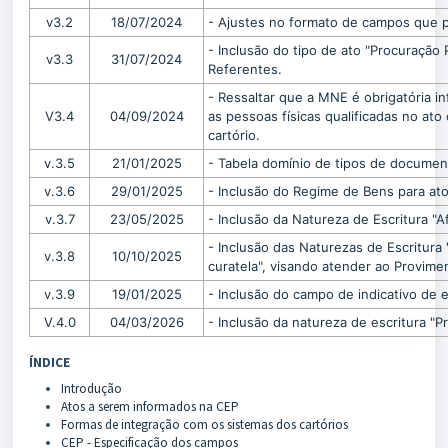
v3.2
18/07/2024
- Ajustes no formato de campos que 
- Inclusão do tipo de ato "Procuração
v3.3
31/07/2024
Referentes.
- Ressaltar que a MNE é obrigatória in
V3.4
04/09/2024
as pessoas físicas qualificadas no at
cartório.
v.3.5
21/01/2025
- Tabela domínio de tipos de documen
v.3.6
29/01/2025
- Inclusão do Regime de Bens para ato
v.3.7
23/05/2025
- Inclusão da Natureza de Escritura "A
- Inclusão das Naturezas de Escritura 
v.3.8
10/10/2025
curatela", visando atender ao Provim
v.3.9
19/01/2025
- Inclusão do campo de indicativo de 
V.4.0
04/03/2026
- Inclusão da natureza de escritura 
ÍNDICE
Introdução
Atos a serem informados na CEP
Formas de integração com os sistemas dos cartórios
CEP - Especificação dos campos