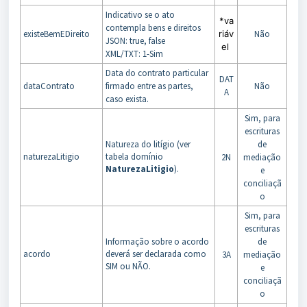
Indicativo se o ato
*va
contempla bens e direitos
existeBemEDireito
riáv
Não
JSON: true, false
el
XML/TXT: 1-Sim
Data do contrato particular
DAT
dataContrato
firmado entre as partes,
Não
A
caso exista.
Sim, para
escrituras
Natureza do litígio (ver
de
naturezaLitigio
tabela domínio
2N
mediação
NaturezaLitigio
).
e
conciliaçã
o
Sim, para
escrituras
Informação sobre o acordo
de
acordo
deverá ser declarada como
3A
mediação
SIM ou NÃO.
e
conciliaçã
o