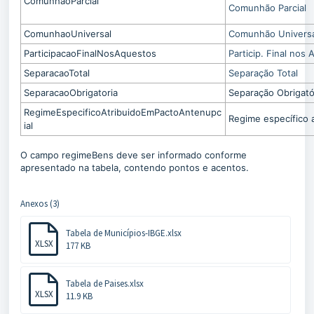
ComunhaoParcial
Comunhão Parcial
ComunhaoUniversal
Comunhão Univers
ParticipacaoFinalNosAquestos
Particip. Final nos
SeparacaoTotal
Separação Total
SeparacaoObrigatoria
Separação Obrigató
RegimeEspecificoAtribuidoEmPactoAntenupc
Regime específico 
ial
O campo regimeBens deve ser informado conforme
apresentado na tabela, contendo pontos e acentos.
Anexos (3)
Tabela de Municípios-IBGE.xlsx
XLSX
177 KB
Tabela de Paises.xlsx
XLSX
11.9 KB