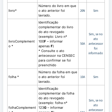
Número do livro em que
livro*
o ato anterior foi
20N
Sim
lavrado.
I
dentificação
complementar do livro
do ato revogado
Sim, se no
(exemplo: Livro nº
ato
livroComplement
100
F
– informar
50A
antecessor
o *
apenas
F
)
foi
* Consulte o ato
informado
antecessor na CENSEC
para confirmar se foi
preenchido
Número da folha em que
folha *
o ato anterior foi
10A
Sim
lavrado.
Identificação
complementar da folha
do ato revogado
Sim, se no
(exemplo: folha nº
ato
folhaComplement
123
G
– informar
antecessor