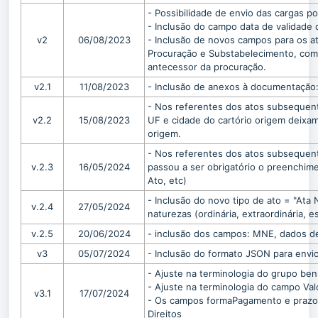
- Possibilidade de envio das cargas po
- Inclusão do campo data de validade
v2
06/08/2023
- Inclusão de novos campos para os 
Procuração e Substabelecimento, com 
antecessor da procuração.
v2.1
11/08/2023
- Inclusão de anexos à documentação:
- Nos referentes dos atos subsequente
v2.2
15/08/2023
UF e cidade do cartório origem deixam
origem.
-
Nos referentes dos atos subsequente
v.2.3
16/05/2024
passou a ser obrigatório o preenchim
Ato, etc)
- Inclusão do novo tipo de ato = "Ata 
v.2.4
27/05/2024
naturezas (ordinária, extraordinária, es
v.2.5
20/06/2024
- inclusão dos campos: MNE, dados de
v3
05/07/2024
- Inclusão do formato JSON para envio
- Ajuste na terminologia do grupo ben
- Ajuste na terminologia do campo Val
v3.1
17/07/2024
- Os campos formaPagamento e prazo
Direitos