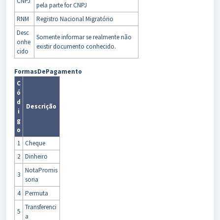
CNPJ
pela parte for CNPJ
RNM
Registro Nacional Migratório
Desc
Somente informar se realmente não
onhe
existir documento conhecido.
cido
FormasDePagamento
C
ó
d
Descrição
i
g
o
1
Cheque
2
Dinheiro
NotaPromis
3
soria
4
Permuta
Transferenci
5
a