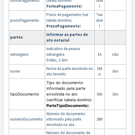
formaPagamento
tabela domínio
iáve
FormaPagamento
)
l
Prazo de pagamento (ver
*var
prazoPagamento
tabela domínio
iáve
PrazoPagamento
)
l
Informar as partes do
partes
ato notarial
Indicativo de pessoa
estrangeiro
estrangeira
1A
não
0-Não, 1-Sim
Nome da parte envolvida no
150
nome
Sim
ato lavrado.
A
Tipo do documento
informado pela parte
tipoDocumento
envolvida no ato
50A
Sim
(verificar tabela domínio
ParteTipoDocumento
).
Número do documento
numeroDocumento
informado pela parte
20N
envolvida no ato.
Número do documento de