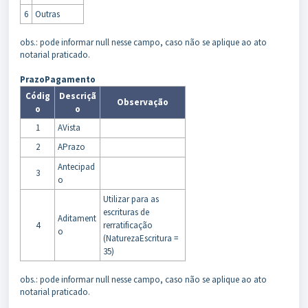
6
Outras
obs.: pode informar null nesse campo, caso não se aplique ao ato
notarial praticado.
PrazoPagamento
Códig
Descriçã
Observação
o
o
1
AVista
2
APrazo
Antecipad
3
o
Utilizar para as
escrituras de
Aditament
4
rerratificação
o
(NaturezaEscritura =
35)
obs.: pode informar null nesse campo, caso não se aplique ao ato
notarial praticado.