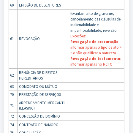
60
EMISSÃO DE DEBENTURES
levantamento de gravame,
cancelamento das cláusulas de
inalienabilidade e
impenhorabilidade, reversão.
Exceções:
61
REVOGAÇÃO
Revogação de procuração
:
informar apenas o tipo de ato =
6 e não qualificar a natureza
Revogação de testamento
:
informar apenas no RCTO
RENÚNCIA DE DIREITOS
62
HEREDITÁRIOS
63
COMODATO OU MÚTUO
70
PRESTAÇÃO DE SERVIÇOS
ARRENDAMENTO MERCANTIL
71
(LEASING)
72
CONCESSÃO DE DOMÍNIO
74
CONTRATO DE NAMORO
75
CONCILIAÇÃO