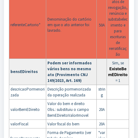
atos de
revogação,
renúncia e
Denominação do cartório
substabelec
referenteCartorio*
em que o ato anterior foi
50A
imento e
lavrado.
para
escrituras
de
rerratificaç
ão
Podem ser informados
Sim, se
vários bens no mesmo
ExisteBe
bensEDireitos
ato (Provimento CNJ
mEDireito
149/2023, Art. 169)
= 1
descricaoPormenori
Descrição pormenorizada
strin
zada
da operação realizada
g
Valor do bem e direito
valorBemEDireito
Obs.: substituiu o campo
20A
BemEDireitoValorImovel
valorFiscal
Valor fiscal do bem
20A
Forma de Pagamento (ver
*var