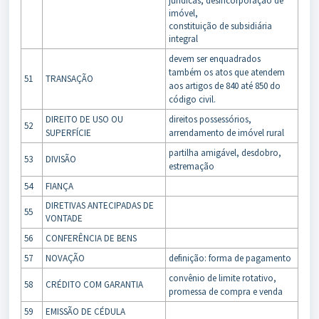
jurídicas, desincorporação de
imóvel,
constituição de subsidiária
integral
devem ser enquadrados
também os atos que atendem
51
TRANSAÇÃO
aos artigos de 840 até 850 do
código civil.
DIREITO DE USO OU
direitos possessórios,
52
SUPERFÍCIE
arrendamento de imóvel rural
partilha amigável, desdobro,
53
DIVISÃO
estremação
54
FIANÇA
DIRETIVAS ANTECIPADAS DE
55
VONTADE
56
CONFERÊNCIA DE BENS
57
NOVAÇÃO
definição: forma de pagamento
convênio de limite rotativo,
58
CRÉDITO COM GARANTIA
promessa de compra e venda
59
EMISSÃO DE CÉDULA