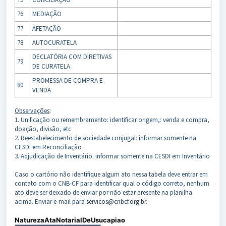
76
MEDIAÇÃO
77
AFETAÇÃO
78
AUTOCURATELA
DECLATÓRIA COM DIRETIVAS
79
DE CURATELA
PROMESSA DE COMPRA E
80
VENDA
Observações
:
1. Unificação ou remembramento: identificar origem,: venda e compra,
doação, divisão, etc
2. Reestabelecimento de sociedade conjugal: informar somente na
CESDI em Reconciliação
3. Adjudicação de Inventário: informar somente na CESDI em Inventário
Caso o cartório não identifique algum ato nessa tabela deve entrar em
contato com o CNB-CF para identificar qual o código correto, nenhum
ato deve ser deixado de enviar por não estar presente na planilha
acima. Enviar e-mail para
servicos@cnbcf.org.br
.
NaturezaAtaNotarialDeUsucapiao