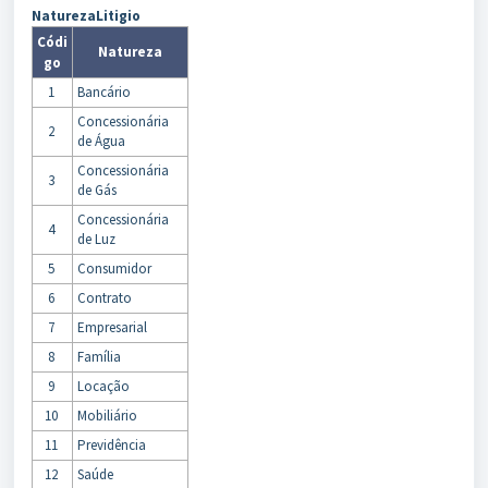
NaturezaLitigio
Códi
Natureza
go
1
Bancário
Concessionária
2
de Água
Concessionária
3
de Gás
Concessionária
4
de Luz
5
Consumidor
6
Contrato
7
Empresarial
8
Família
9
Locação
10
Mobiliário
11
Previdência
12
Saúde