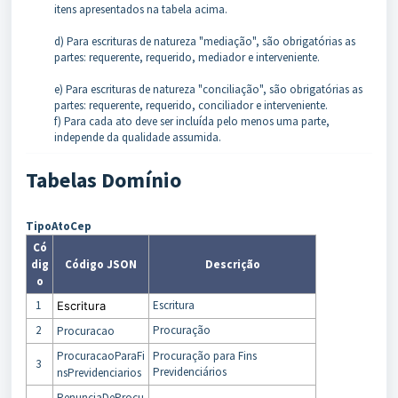
itens apresentados na tabela acima.
d) Para escrituras de natureza "mediação", são obrigatórias as
partes: requerente, requerido, mediador e interveniente.
e) Para escrituras de natureza "conciliação", são obrigatórias as
partes: requerente, requerido, conciliador e interveniente.
f) Para cada ato deve ser incluída pelo menos uma parte,
independe da qualidade assumida.
Tabelas Domínio
TipoAtoCep
Có
dig
Código JSON
Descrição
o
1
Escritura
Escritura
2
Procuração
Procuracao
ProcuracaoParaFi
Procuração para Fins
3
Previdenciários
nsPrevidenciarios
RenunciaDeProcu