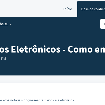
Início
Base de conhe
-Notariado
os Eletrônicos - Como em
5 PM
e atos notariais originalmente físicos e eletrônicos.