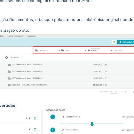
om seu certificado digital e-notariado ou ICP-Brasil
ção Documentos, e busque pelo ato notarial eletrônico original que de
calização do ato.
certidão