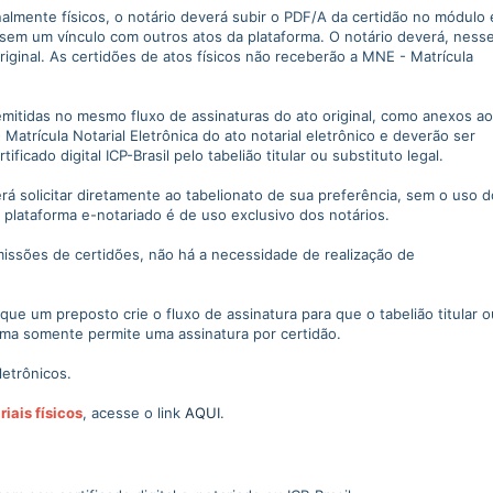
inalmente físicos, o notário deverá subir o PDF/A da certidão no módulo 
, sem um vínculo com outros atos da plataforma. O notário deverá, ness
riginal. As certidões de atos físicos não receberão a MNE - Matrícula
 emitidas no mesmo fluxo de assinaturas do ato original, como anexos ao
Matrícula Notarial Eletrônica do ato notarial eletrônico e deverão ser
cado digital ICP-Brasil pelo tabelião titular ou substituto legal.
verá solicitar diretamente ao tabelionato de sua preferência, sem o uso d
 plataforma e-notariado é de uso exclusivo dos notários.
ssões de certidões, não há a necessidade de realização de
ue um preposto crie o fluxo de assinatura para que o tabelião titular o
tema somente permite uma assinatura por certidão.
letrônicos.
riais físicos
, acesse o link
AQUI
.