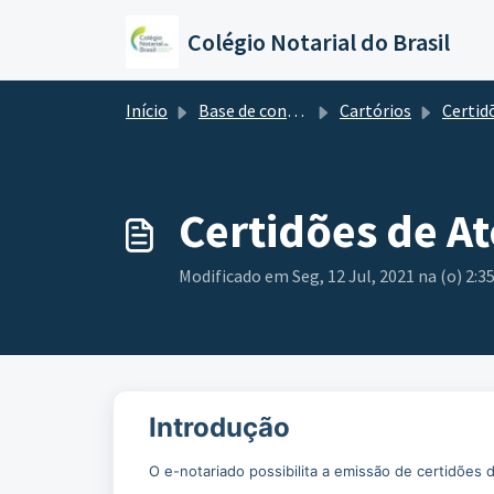
Ir para o conteúdo principal
Colégio Notarial do Brasil
Início
Base de conhecimento
Cartórios
Certidões e
Certidões de At
Modificado em Seg, 12 Jul, 2021 na (o) 2:3
Introdução
O e-notariado possibilita a emissão de certidões d