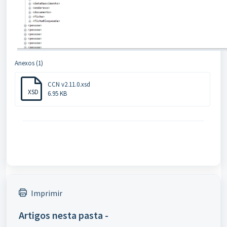
Anexos (1)
CCN v2.11.0.xsd
XSD
6.95 KB
Imprimir
Artigos nesta pasta -