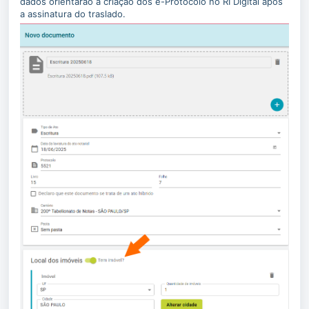
dados orientarão a criação dos e-Protocolo no RI Digital após
a assinatura do traslado.