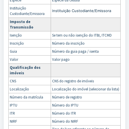
Espécie
Espécie da cédula
Instituição
I
nstituição Custodiante/Emissora
Custodiante/Emissora
Imposto de
Transmissão
Isenção
Se tem ou não isenção do ITBI, ITCMD
Inscrição
Número da inscrição
Guia
Número da guia paga / isenta
Valor
Valor pago
Qualificação dos
imóveis
CNS
CNS do registro de imóveis
Localização
Localização do imóvel (selecionar da lista)
Número da matrícula
Número de registro
IPTU
Número do IPTU
ITR
Número do ITR
NIRF
Número do NIRF