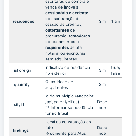
escrituras de compra e
venda de imóveis,
cessionário e cedente
de escrituração de
.
residences
Sim
1 a n
cessão de créditos,
outorgantes
de
procuração,
testadores
de testamentos e
requerentes
de ata
notarial ou escrituras
sem adquirentes.
Indicativo de residência
true/
.. isForeign
Sim
no exterior
false
Quantidade de
.. quantity
Sim
adquirentes
Id do município (endpoint
/api/parent/cities)
Depe
.. cityId
** informar se residência
nde
for no Brasil
Local da constatação do
fato
Depe
.
findings
=> somente para Atas
nde