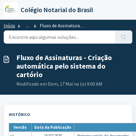
Ir para o conteúdo principal
Colégio Notarial do Brasil
Início
...
Fluxo de Assinaturas - Criação automática pelo sistema do...
Fluxo de Assinaturas - Criação
automática pelo sistema do
cartório
Modificado em Dom, 17 Mai na (o) 9:00 AM
HISTÓRICO
Versão
Data da Publicação
15/07/2020
v1
. Primeira versão do documento