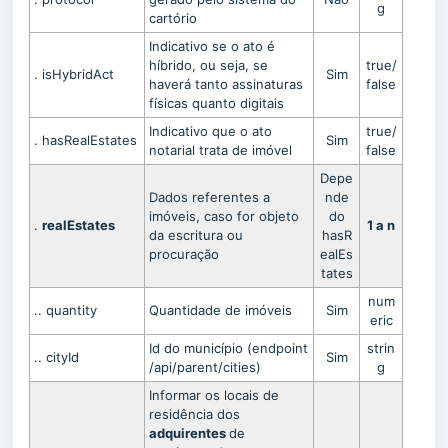
g
cartório
Indicativo se o ato é
híbrido, ou seja, se
true/
. isHybridAct
Sim
haverá tanto assinaturas
false
físicas quanto digitais
Indicativo que o ato
true/
. hasRealEstates
Sim
notarial trata de imóvel
false
Depe
Dados referentes a
nde
imóveis, caso for objeto
do
.
realEstates
1 a n
da escritura ou
hasR
procuração
ealEs
tates
num
.. quantity
Quantidade de imóveis
Sim
eric
Id do município
(endpoint
strin
.. cityId
Sim
/api/parent/cities)
g
Informar os locais de
residência dos
adquirentes
de