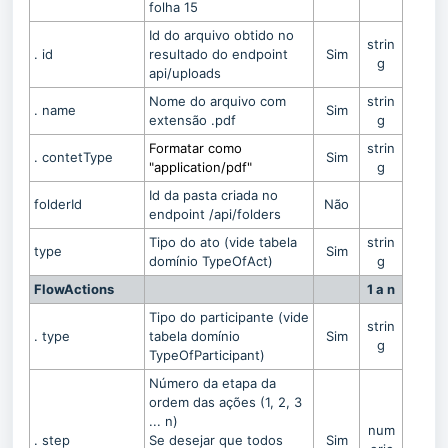
folha 15
Id do arquivo obtido no
strin
. id
resultado do endpoint
Sim
g
api/uploads
Nome do arquivo com
strin
. name
Sim
extensão .pdf
g
Formatar como
strin
. contetType
Sim
"application/pdf"
g
Id da pasta criada no
folderId
Não
endpoint /api/folders
Tipo do ato (vide tabela
strin
type
Sim
domínio TypeOfAct)
g
FlowActions
1 a n
Tipo do participante (vide
strin
. type
tabela domínio
Sim
g
TypeOfParticipant)
Número da etapa da
ordem das ações (1, 2, 3
... n)
num
. step
Se desejar que todos
Sim