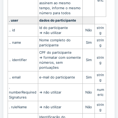
eric
assinem ao mesmo
tempo, informe o mesmo
número para todos
. user
dados do participante
Id do participante
strin
.. id
Não
=> não utilizar
g
Nome completo do
strin
.. name
Sim
participante
g
CPF do participante
=> formatar com somente
strin
.. identifier
Sim
números, sem
g
pontuações
strin
.. email
e-mail do participante
Sim
g
.
num
numberRequired
=> não utilizar
Não
eric
Signatures
strin
. ruleName
=> não utilizar
Não
g
Identificação do