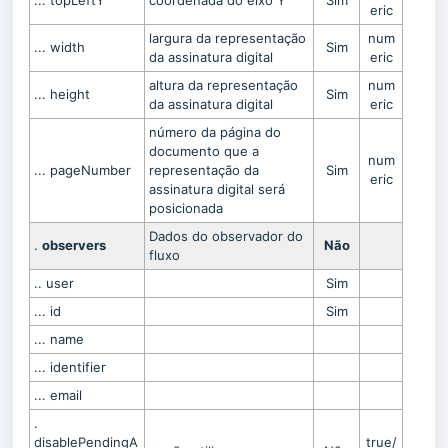
... topLeftY
coordenada do eixo Y
Sim
eric
largura da representação
num
... width
Sim
da assinatura digital
eric
altura da representação
num
... height
Sim
da assinatura digital
eric
número da página do
documento que a
num
... pageNumber
representação da
Sim
eric
assinatura digital será
posicionada
Dados do observador do
.
observers
Não
fluxo
.. user
Sim
... id
Sim
... name
... identifier
... email
.
disablePendingA
true/