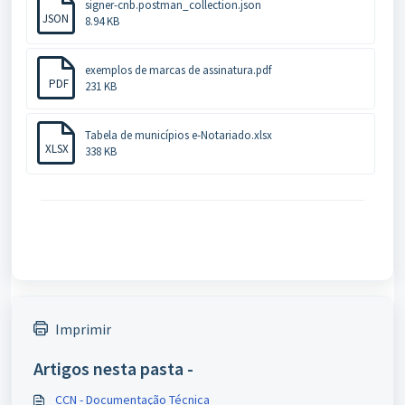
signer-cnb.postman_collection.json
JSON
8.94 KB
exemplos de marcas de assinatura.pdf
PDF
231 KB
Tabela de municípios e-Notariado.xlsx
XLSX
338 KB
Imprimir
Artigos nesta pasta -
CCN - Documentação Técnica