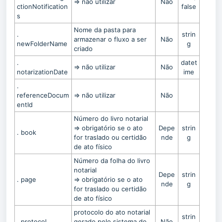
=> não utilizar
Não
ctionNotification
false
s
Nome da pasta para
.
strin
armazenar o fluxo a ser
Não
newFolderName
g
criado
.
datet
=> não utilizar
Não
notarizationDate
ime
.
referenceDocum
=> não utilizar
Não
entId
Número do livro notarial
=> obrigatório se o ato
Depe
strin
. book
for traslado ou certidão
nde
g
de ato físico
Número da folha do livro
notarial
Depe
strin
. page
=> obrigatório se o ato
nde
g
for traslado ou certidão
de ato físico
protocolo do ato notarial
strin
. protocol
gerado pelo sistema do
Não