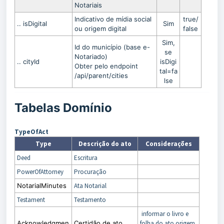
Notariais
Indicativo de mídia social
true/
.. isDigital
Sim
ou origem digital
false
Sim,
Id do município (base e-
se
Notariado)
.. cityId
isDigi
Obter pelo endpoint
tal=fa
/api/parent/cities
lse
Tabelas Domínio
TypeOfAct
Type
Descrição do ato
Considerações
Deed
Escritura
PowerOfAttorney
Procuração
NotarialMinutes
Ata Notarial
Testament
Testamento
informar o livro e
Acknowledgmen
Certidão de ato
folha do ato origem