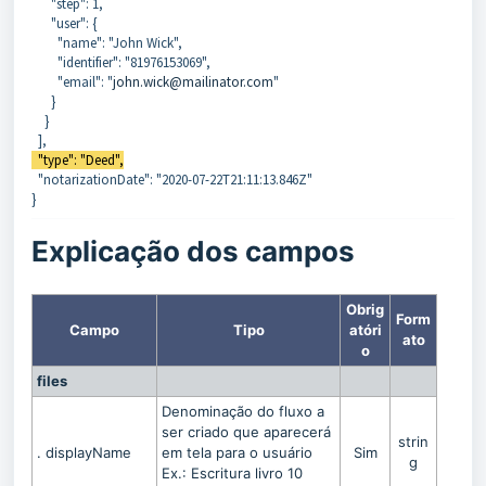
"step": 1,
"user": {
"name": "John Wick",
"identifier": "81976153069",
"email": "
john.wick@mailinator.com
"
}
}
],
"type": "Deed",
"notarizationDate": "2020-07-22T21:11:13.846Z"
}
Explicação dos campos
Obrig
Form
Campo
Tipo
atóri
ato
o
files
Denominação do fluxo a
ser criado que aparecerá
strin
. displayName
em tela para o usuário
Sim
g
Ex.: Escritura livro 10