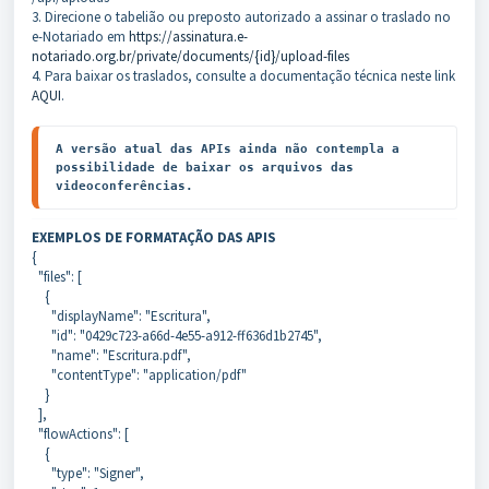
3. Direcione o tabelião ou preposto autorizado a assinar o traslado no
e-Notariado em
https://assinatura.e-
notariado.org.br/private/documents/{id}/upload-files
4. Para baixar os traslados, consulte a documentação técnica neste link
AQUI
.
A versão atual das APIs ainda não contempla a 
possibilidade de baixar os arquivos das 
videoconferências.
EXEMPLOS DE FORMATAÇÃO DAS APIS
{
"files": [
{
"displayName": "Escritura",
"id": "0429c723-a66d-4e55-a912-ff636d1b2745",
"name": "Escritura.pdf",
"contentType": "application/pdf"
}
],
"flowActions": [
{
"type": "Signer",