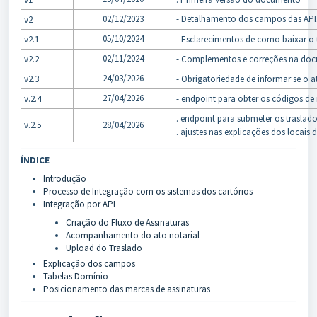
02/12/2023
- Detalhamento dos campos das API
v2
05/10/2024
v2.1
- Esclarecimentos de como baixar o 
02/11/2024
v2.2
- Complementos e correções na do
24/03/2026
v2.3
- Obrigatoriedade de informar se o a
27/04/2026
v.2.4
- endpoint para obter os códigos de
. endpoint para submeter os traslado
v.2.5
28/04/2026
. ajustes nas explicações dos locais 
ÍNDICE
Introdução
Processo de Integração com os sistemas dos cartórios
Integração por API
Criação do Fluxo de Assinaturas
Acompanhamento do ato notarial
Upload do Traslado
Explicação dos campos
Tabelas Domínio
Posicionamento das marcas de assinaturas