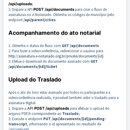
/api/uploads
;
2. Dispare a API
POST /api/documents
para criar o fluxo de
assinaturas no e-Notariado. Obtenha os códigos de município pelo
endpoint
/api/parent/cities
.
Acompanhamento do ato notarial
1. Obtenha o status do fluxo com
GET /api/documents
2. Para fazer a videoconferência, redirecionar o usuário para
http://assinatura.e-notariado.org.br/private/documents/{id}
3. Efetue o download do documento assinado com
GET
/api/documents/{id}/ticket
Upload do Traslado
Após o ato do livro estar assinado por todos os participantes e a
videoconferência realizada, é possível também subir o traslado para a
assinatura digital.
1. Dispare a
API
POST /api/uploads
para efetuar o upload do
arquivo PDF/A correspondente ao
Traslado
;
2. Execute o endpoint
PUT
/api/documents/{id}/pending-
transcript
, informando o id apresentado no resultado da
/api/uploads