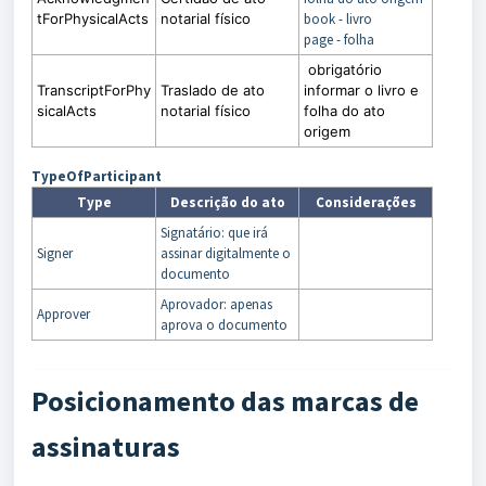
tForPhysicalActs
notarial físico
book - livro
page - folha
obrigatório
TranscriptForPhy
Traslado de ato
informar o livro e
sicalActs
notarial físico
folha do ato
origem
TypeOfParticipant
Type
Descrição do ato
Considerações
Signatário: que irá
Signer
assinar digitalmente o
documento
Aprovador: apenas
Approver
aprova o documento
Posicionamento das marcas de
assinaturas