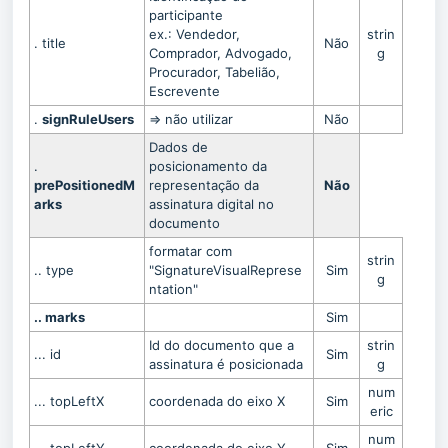
participante
ex.: Vendedor,
strin
. title
Não
Comprador, Advogado,
g
Procurador, Tabelião,
Escrevente
.
signRuleUsers
=> não utilizar
Não
Dados de
.
posicionamento da
prePositionedM
representação da
Não
arks
assinatura digital no
documento
formatar com
strin
.. type
"SignatureVisualReprese
Sim
g
ntation"
.. marks
Sim
Id do documento que a
strin
... id
Sim
assinatura é posicionada
g
num
... topLeftX
coordenada do eixo X
Sim
eric
num