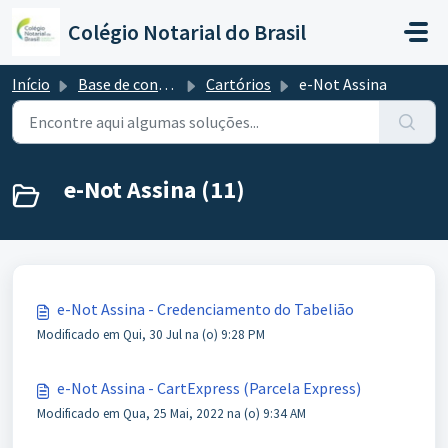
Ir para o conteúdo principal
Colégio Notarial do Brasil
Início
Base de conhecimento
Cartórios
e-Not Assina
e-Not Assina (11)
e-Not Assina - Credenciamento do Tabelião
Modificado em Qui, 30 Jul na (o) 9:28 PM
e-Not Assina - CartExpress (Parcela Express)
Modificado em Qua, 25 Mai, 2022 na (o) 9:34 AM