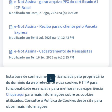
e-Not Assina - gerar arquivo PFX do certificado A1
ICP-Brasil
Modificado em Dom, 27 Ago, 2023 na (o) 9:26 AM
e-Not Assina - Recibo para o cliente pelo Parcela
Express
Modificado em Ter, 8 Jul, 2025 na (o) 12:43 PM
e-Not Assina - Cadastramento de Mensalistas
Modificado em Ter, 16 Set, 2025 na (o) 2:25 PM
Esta base de conhecimento é licenciada pelo proprietário
< Anterior
1
2
Próximo >
do domínio da web relevante e usa cookies HTTP para
funcionalidade essencial e para melhorar sua experiência.
Clique aqui
para mais informações sobre os cookies
utilizados. Consulte a Política de Cookies deste site para
obter mais informações.
WhatsApp (61) 3772-7800