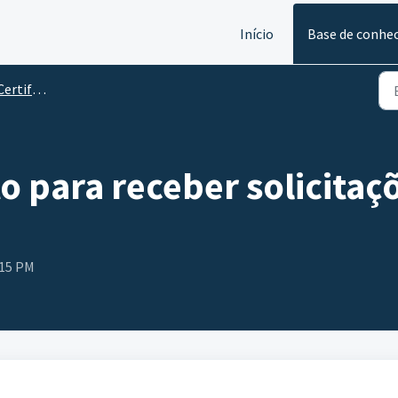
Início
Base de conhe
gital e-Notariado
 para receber solicitaçõ
:15 PM